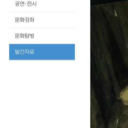
공연·전시
문화강좌
문화탐방
발간자료