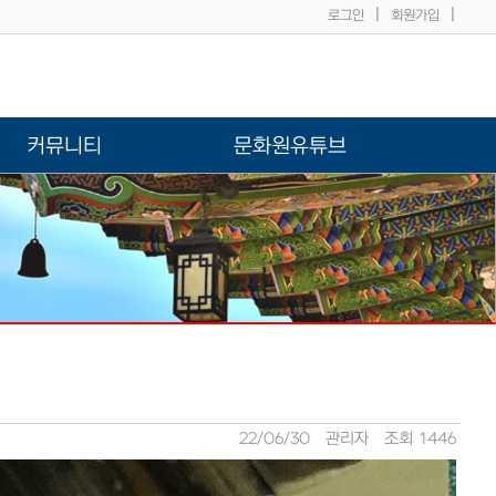
|
|
로그인
회원가입
커뮤니티
문화원유튜브
22/06/30
관리자
조회 1446