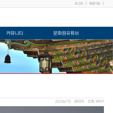
|
|
로그인
회원가입
커뮤니티
문화원유튜브
22/06/15
관리자
조회 4907