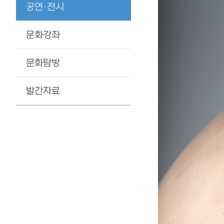
공연·전시
문화강좌
문화탐방
발간자료