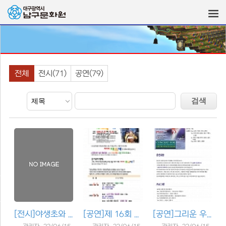
전체
전시(71)
공연(79)
[전시]
야생초와 수련의 어울림 축..
[공연]
제 16회 대덕제(5월5일 ~ 8..
[공연]
그리운 우리 가곡의 밤