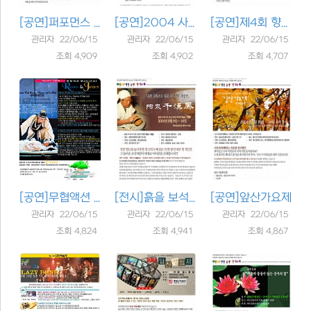
[공연]
퍼포먼스 '야단법석'
[공연]
2004 사과나무 콘서트
[공연]
제4회 향토가곡 경연대회
관리자 22/06/15
관리자 22/06/15
관리자 22/06/15
조회 4,909
조회 4,902
조회 4,707
[공연]
무협액션 뮤지컬 '로미오와..
[전시]
흙을 보석으로 만든 56년 ..
[공연]
앞산가요제
관리자 22/06/15
관리자 22/06/15
관리자 22/06/15
조회 4,824
조회 4,941
조회 4,867