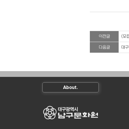
이전글
(모
다음글
대구
About.