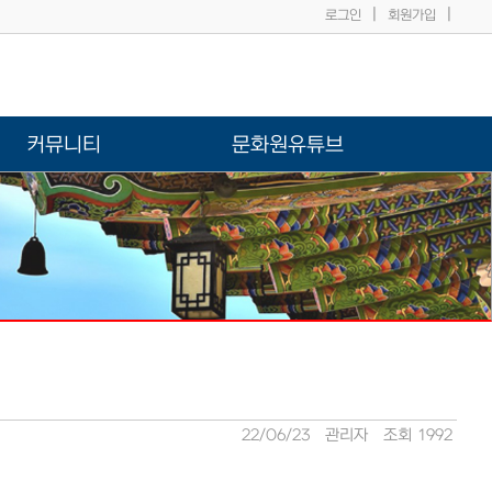
|
|
로그인
회원가입
커뮤니티
문화원유튜브
22/06/23
관리자
조회 1992