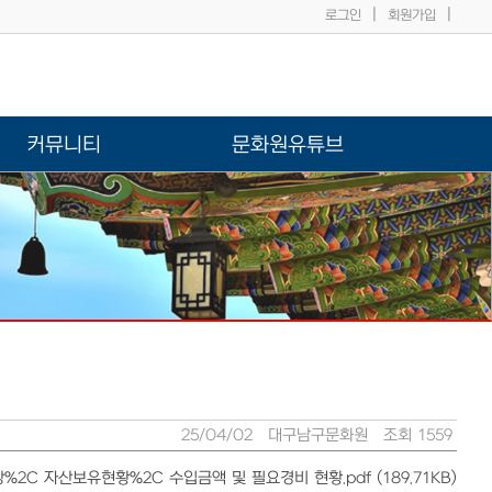
|
|
로그인
회원가입
커뮤니티
문화원유튜브
25/04/02
대구남구문화원
조회 1559
2C 자산보유현황%2C 수입금액 및 필요경비 현황.pdf (189.71KB)