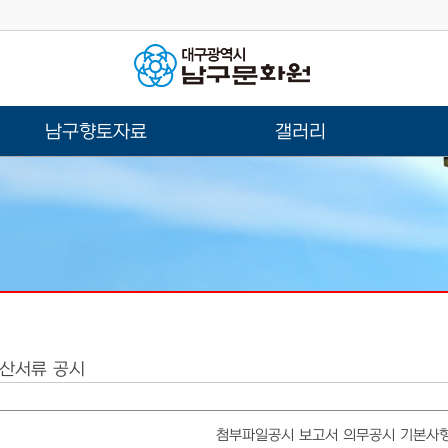
남구향토자료
갤러리
결산서류 공시
첨부파일
공시 보고서 의무공시 기본사항%